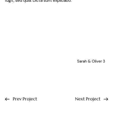
fugit, sed quia. Dicta sunt explicabo.
Sarah & Oliver 3
Prev Project
Next Project