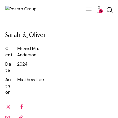
0
Sarah & Oliver
Cli
Mr and Mrs
ent
Anderson
Da
2024
te
Au
Matthew Lee
th
or