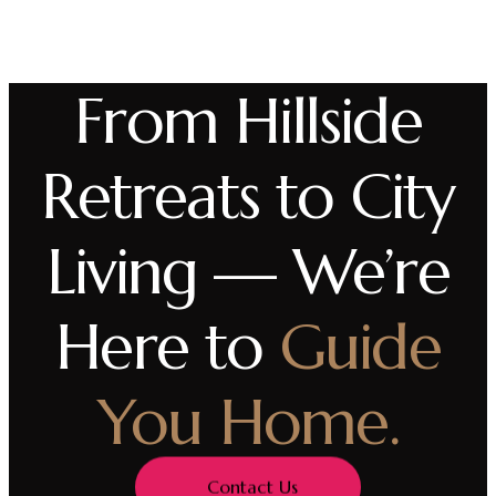
From Hillside
Retreats to City
Living — We’re
Here to
Guide
You Home.
Contact Us