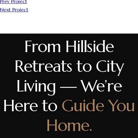
Prev Project
Next Project
From Hillside
Retreats to City
Living — We’re
Here to
Guide You
Home.